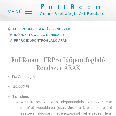
F
ull
R
oom
Online Szobafoglalási Rendszer
FULLROOM FOGLALÁSI RENDSZER
IDŐPONTFOGLALÓ RENDSZER
FRPRO IDŐPONTFOGLALÓ ÁRAK
FullRoom - FRPro Időpontfoglaló
Rendszer ÁRAK
Fix Csomag Ár
50.000 Ft
Tartalma:
A FullRoom - FRPro Időpontfoglaló Rendszer már
meglévő weboldalba (csak
Joomla 3
platform, eltérő
esetben aldomain létrehozásával lehetséges felár