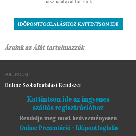
használatával történik
IDŐPONTFOGLALÁSHOZ KATTINTSON IDE
Áraink az Áfát tartalmazzák
FULLROOM
Online Szobafoglalási Rendszer
Kattintson ide az ingyenes
szállás regisztrációhoz
Rendelje meg most kedvezményesen
Online Prezentáció - Időpontfoglalás