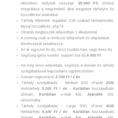
ellenében, melynek összege
25.000 Ft
) történő
integrálása a megrendelő által megadott tárhelyre és
hozzáférési adatokkal
Tárhely feltételek: legalább 1GB szabad tárhelyterület,
Mysql hozzáférés, php74
Oktatás megbeszélt időpontban 1 alkalommal
A csomag csak a rendszer telepítését és alapadatok
létrehozását tartalmazza
Az ár egyszeri fix díj, nincs további havi, vagy éves díj
Segítség igény esetén: support óra díj
6 000 Ft
Ha még nincs weboldala, segítünk a domain és tárhely
szolgáltatással kapcsolatos ügyintézésben
Domain regisztráció
2.700 Ft / 2 év
Tárhely szolgáltatás - Medium SSD cPanel
2GB
Webtárhely
5.200 Ft / év
-
Korlátlan
hozzáadható
domain,
Korlátlan
e-mail fiók,
Ajándék
SSL
tanúsítvány
Tárhely szolgáltatás - Large SSD cPanel
4GB
Webtárhely
9.100 Ft / év
-
Korlátlan
hozzáadható
domain,
Korlátlan
e-mail fiók,
Ajándék
SSL