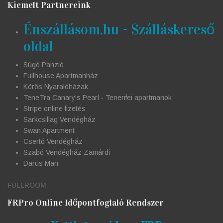
Kiemelt Partnereink
Énszállásom.hu - Szálláskereső
oldal
Súgó Panzió
Fullhouse Apartmanház
Körös Nyaralóházak
TeneTra Canary's Pearl - Tenerifei apartmanok
Stripe online fizetés
Sarkcsillag Vendégház
Swan Apartment
Csertó Vendégház
Szabó Vendégház Zamárdi
Darus Man
FULLROOM
FRPro Online Időpontfoglaló Rendszer