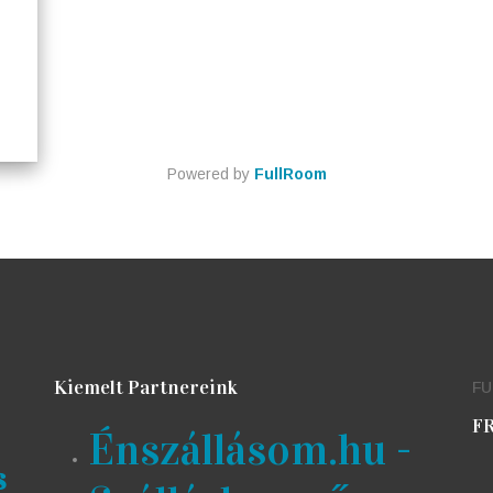
Powered by
FullRoom
Kiemelt Partnereink
F
FR
Énszállásom.hu -
s