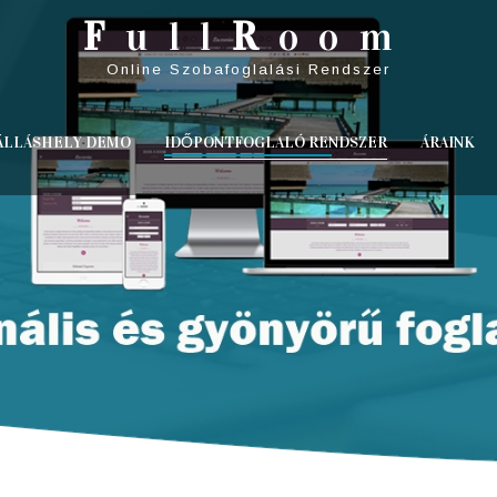
F
ull
R
oom
Online Szobafoglalási Rendszer
ÁLLÁSHELY DEMO
IDŐPONTFOGLALÓ RENDSZER
ÁRAINK