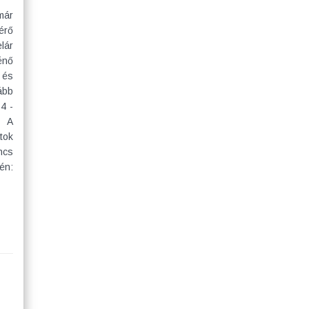
már
érő
lár
énő
 és
ább
4 -
- A
tok
incs
én: