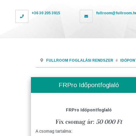
+36 30 205 3915
fullroom@fullroom.h
FULLROOM FOGLALÁSI RENDSZER
IDŐPON
FRPro Időpontfoglaló
FRPro Időpontfoglaló
Fix csomag ár:
50 000 Ft
A csomag tartalma: