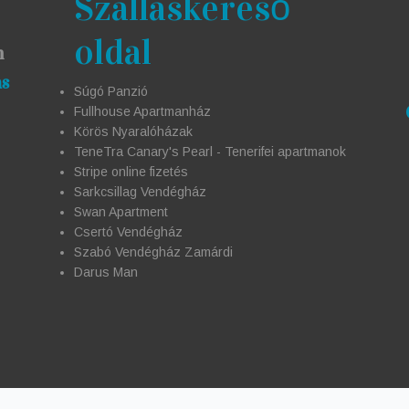
Szálláskereső
oldal
n
ás
Súgó Panzió
Fullhouse Apartmanház
Körös Nyaralóházak
TeneTra Canary's Pearl - Tenerifei apartmanok
Stripe online fizetés
Sarkcsillag Vendégház
Swan Apartment
Csertó Vendégház
Szabó Vendégház Zamárdi
Darus Man