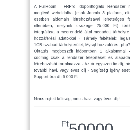
A FullRoom - FRPro Időpontfoglaló Rendszer 
meglévő weboldalba (csak Joomla 3 platform, elt
esetben aldomain létrehozásával lehetséges fe
ellenében, melynek összege 25.000 Ft) tört
integrálása a megrendelő által megadott tárhelyre
hozzáférési adatokkal - Tárhely feltételek: legal
1GB szabad tárhelyterület, Mysql hozzáférés, php7
Oktatás megbeszélt időpontban 1 alkalommal 
csomag csak a rendszer telepítését és alapada
létrehozását tartalmazza - Az ár egyszeri fix díj, n
további havi, vagy éves díj - Segítség igény eset
Support óra díj 6 000 Ft
Nincs rejtett költség, nincs havi, vagy éves díj!
Ft
50000