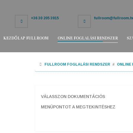
+36 30 205 3915
fullroom@fullroom.h
KEZDŐLAP FULLROOM
ONLINE FOGLALÁSI RENDSZER
SZ
FULLROOM FOGLALÁSI RENDSZER
ONLINE
VÁLASSZON DOKUMENTÁCIÓS
MENÜPONTOT A MEGTEKINTÉSHEZ