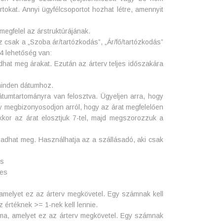
tokat. Annyi ügyfélcsoportot hozhat létre, amennyit
egfelel az árstruktúrájának.
 csak a „Szoba ár/tartózkodás”, „Ár/fő/tartózkodás”
4 lehetőség van:
adhat meg árakat. Ezután az árterv teljes időszakára
 minden dátumhoz.
tumtartományra van felosztva. Ügyeljen arra, hogy
gy megbizonyosodjon arról, hogy az árat megfelelően
akkor az árat elosztjuk 7-tel, majd megszorozzuk a
 adhat meg. Használhatja az a szállásadó, aki csak
es
yes
amelyet ez az árterv megkövetel. Egy számnak kell
z értéknek >= 1-nek kell lennie.
ma, amelyet ez az árterv megkövetel. Egy számnak