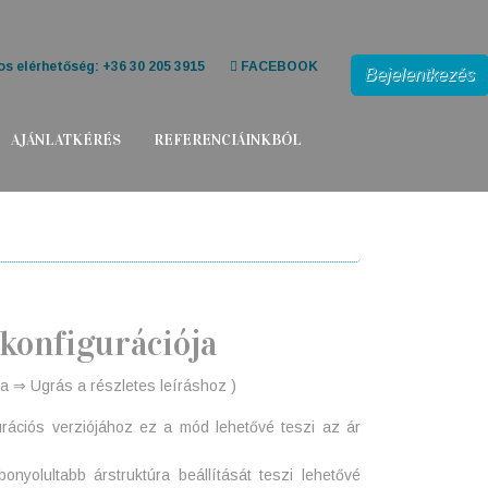
s elérhetőség: +36 30 205 3915
FACEBOOK
Bejelentkezés
AJÁNLATKÉRÉS
REFERENCIÁINKBÓL
konfigurációja
sra ⇒ Ugrás a részletes leíráshoz )
urációs verziójához ez a mód lehetővé teszi az ár
nyolultabb árstruktúra beállítását teszi lehetővé