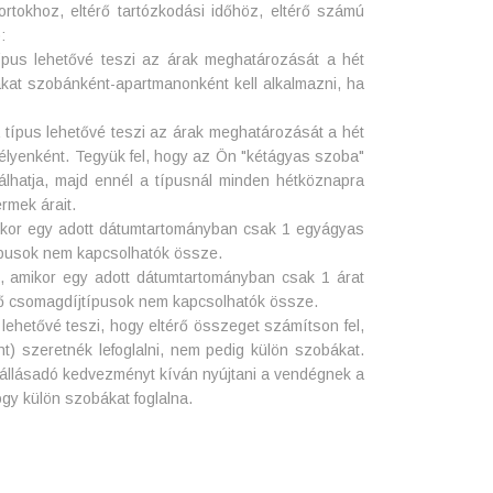
tokhoz, eltérő tartózkodási időhöz, eltérő számú
:
ípus lehetővé teszi az árak meghatározását a hét
akat szobánként-apartmanonként kell alkalmazni, ha
 típus lehetővé teszi az árak meghatározását
a hét
mélyenként. Tegyük fel, hogy az Ön "kétágyas szoba"
álhatja, majd ennél a típusnál minden hétköznapra
ermek árait.
mikor egy adott dátumtartományban csak 1 egyágyas
típusok nem kapcsolhatók össze.
s, amikor egy adott dátumtartományban csak 1 árat
ző csomagdíjtípusok nem kapcsolhatók össze.
 lehetővé teszi, hogy eltérő összeget számítson fel,
t) szeretnék lefoglalni, nem pedig külön szobákat.
szállásadó kedvezményt kíván nyújtani a vendégnek a
ogy külön szobákat foglalna.