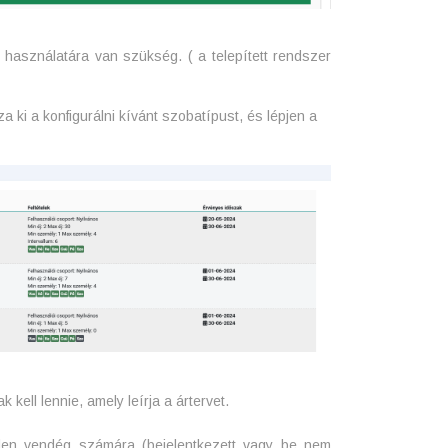
y
használatára van szükség. ( a telepített rendszer
ki a konfigurálni kívánt szobatípust, és lépjen a
kell lennie, amely leírja a ártervet.
nden vendég számára (bejelentkezett vagy be nem