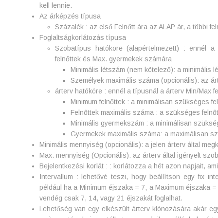
kell lennie.
Az árképzés típusa
Százalék : az első Felnőtt ára az ALAP ár, a többi f
Foglaltságkorlátozás típusa
Szobatípus hatóköre (alapértelmezett) : ennél a
felnőttek és Max. gyermekek számára
Minimális létszám (nem kötelező): a minimális l
Személyek maximális száma (opcionális): az 
árterv hatóköre : ennél a típusnál a árterv Min/Max 
Minimum felnőttek : a minimálisan szükséges fe
Felnőttek maximális száma : a szükséges felnő
Minimális gyermekszám : a minimálisan szüks
Gyermekek maximális száma: a maximálisan s
Minimális mennyiség (opcionális): a jelen árterv által me
Max. mennyiség (Opcionális): az árterv által igényelt sz
Bejelentkezési korlát : : korlátozza a hét azon napjait, a
Intervallum : lehetővé teszi, hogy beállítson egy fix in
például ha a Minimum éjszaka = 7, a Maximum éjszaka = 21
vendég csak 7, 14, vagy 21 éjszakát foglalhat.
Lehetőség van egy elkészült árterv klónozására akár egy