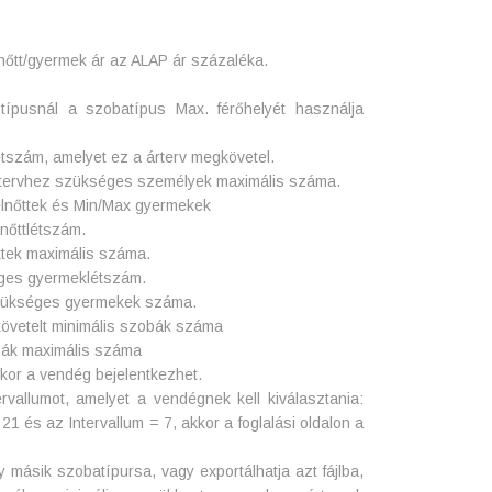
elnőtt/gyermek ár az ALAP ár százaléka.
 típusnál a szobatípus Max. férőhelyét használja
étszám, amelyet ez a árterv megkövetel.
ártervhez szükséges személyek maximális száma.
felnőttek és Min/Max gyermekek
lnőttlétszám.
ttek maximális száma.
éges gyermeklétszám.
zükséges gyermekek száma.
gkövetelt minimális szobák száma
obák maximális száma
mikor a vendég bejelentkezhet.
tervallumot, amelyet a vendégnek kell kiválasztania:
 és az Intervallum = 7, akkor a foglalási oldalon a
 másik szobatípursa, vagy exportálhatja azt fájlba,