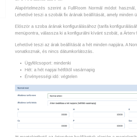
Alapértelmezés szerint a FullRoom Normál módot használ,
Lehetővé teszi a szobák fix árának beállítását, amely minden 
Először a szoba árának konfigurálásához (tarifa konfigurálásá
menüpontra, válassza ki a konfigurálni kívánt szobát, a Árterv 
Lehetővé teszi az árak beállítását a hét minden napjára. A N
vonatkoznak, és nincs dátumkorlátozás.
Ügyfélcsoport: mindenki
Hét: a hét napjai hétfőtől vasárnapig
Érvényességi idő: végtelen
Itt megtekinthető az ártervben beállítottak alapján a megjelenít