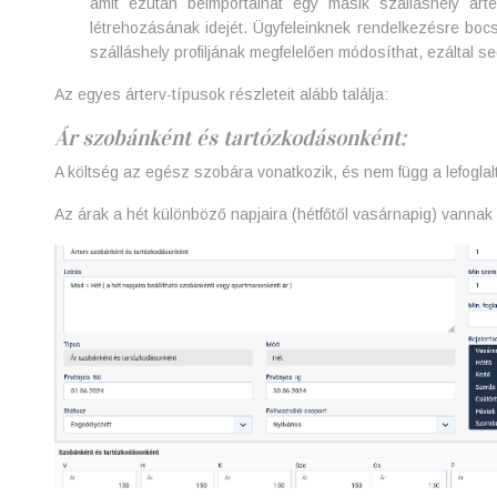
amit ezután beimportálhat egy másik szálláshely árte
létrehozásának idejét. Ügyfeleinknek rendelkezésre bocs
szálláshely profiljának megfelelően módosíthat, ezáltal se
Az egyes árterv-típusok részleteit alább találja:
Ár szobánként és tartózkodásonként:
A költség az egész szobára vonatkozik, és nem függ a lefogla
Az árak a hét különböző napjaira (hétfőtől vasárnapig) vannak