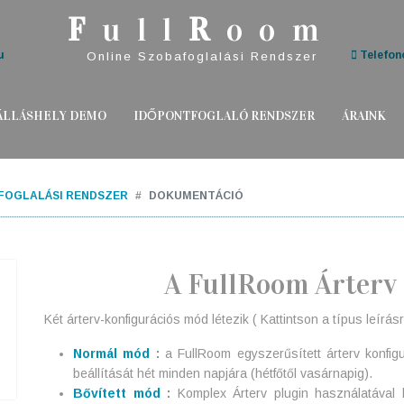
F
ull
R
oom
u
Telefono
Online Szobafoglalási Rendszer
ÁLLÁSHELY DEMO
IDŐPONTFOGLALÓ RENDSZER
ÁRAINK
 FOGLALÁSI RENDSZER
DOKUMENTÁCIÓ
A FullRoom Árterv 
Két árterv-konfigurációs mód létezik ( Kattintson a típus leírá
Normál mód
:
a FullRoom egyszerűsített árterv konfig
beállítását hét minden napjára (hétfőtől vasárnapig).
Bővített mód
:
Komplex Árterv plugin használatával bo