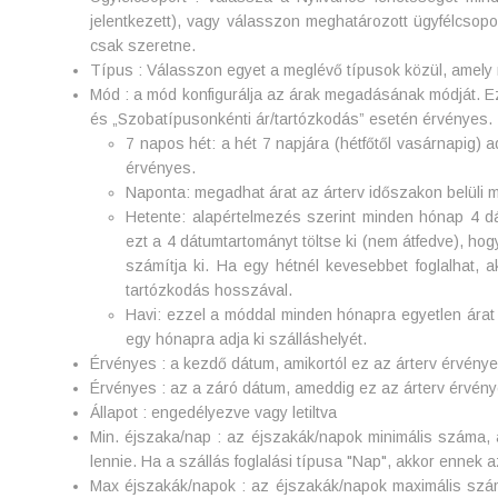
jelentkezett), vagy válasszon meghatározott ügyfélcsopor
csak szeretne.
Típus : Válasszon egyet a meglévő típusok közül, amely m
Mód : a mód konfigurálja az árak megadásának módját. Ez
és „Szobatípusonkénti ár/tartózkodás” esetén érvényes. 
7 napos hét: a hét 7 napjára (hétfőtől vasárnapig) 
érvényes.
Naponta: megadhat árat az árterv időszakon belüli
Hetente: alapértelmezés szerint minden hónap 4 dá
ezt a 4 dátumtartományt töltse ki (nem átfedve), ho
számítja ki. Ha egy hétnél kevesebbet foglalhat, 
tartózkodás hosszával.
Havi: ezzel a móddal minden hónapra egyetlen árat
egy hónapra adja ki szálláshelyét.
Érvényes : a kezdő dátum, amikortól ez az árterv érvény
Érvényes : az a záró dátum, ameddig ez az árterv érvén
Állapot : engedélyezve vagy letiltva
Min. éjszaka/nap : az éjszakák/napok minimális száma, 
lennie. Ha a szállás foglalási típusa "Nap", akkor ennek a
Max éjszakák/napok : az éjszakák/napok maximális szá