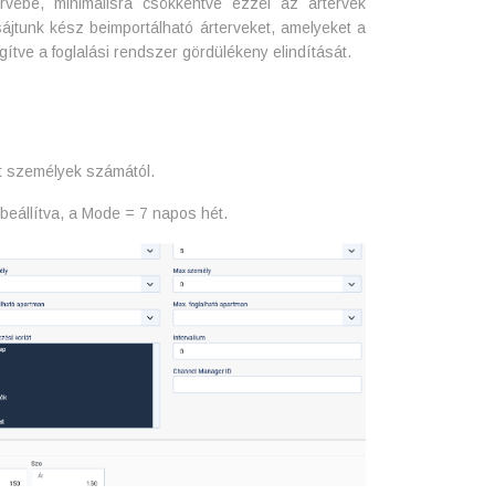
rvébe, minimálisra csökkentve ezzel az ártervek
ájtunk kész beimportálható árterveket, amelyeket a
gítve a foglalási rendszer gördülékeny elindítását.
lt személyek számától.
 beállítva, a Mode = 7 napos hét.