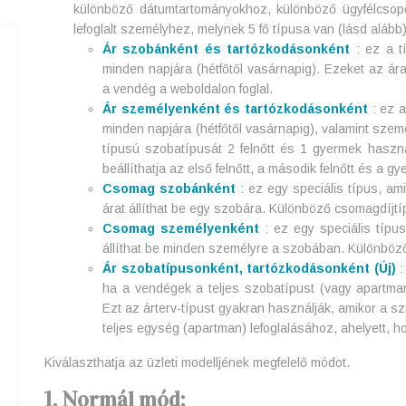
különböző dátumtartományokhoz, különböző ügyfélcsopor
lefoglalt személyhez, melynek 5 fő típusa van (lásd alább)
Ár szobánként és tartózkodásonként
: ez a t
minden napjára (hétfőtől vasárnapig). Ezeket az ár
a vendég a weboldalon foglal.
Ár személyenként és tartózkodásonként
: ez a
minden napjára
(hétfőtől vasárnapig), valamint sze
típusú szobatípusát 2 felnőtt és 1 gyermek haszn
beállíthatja az első felnőtt, a második felnőtt és a gy
Csomag szobánként
: ez egy speciális típus, a
árat állíthat be egy szobára. Különböző csomagdíj
Csomag személyenként
: ez egy speciális típu
állíthat be minden személyre a szobában. Különbö
Ár szobatípusonként, tartózkodásonként (Új)
:
ha a vendégek a teljes szobatípust (vagy apartman
Ezt az árterv-típust gyakran használják, amikor a 
teljes egység (apartman) lefoglalásához, ahelyett, h
Kiválaszthatja az üzleti modelljének megfelelő módot.
1. Normál mód: