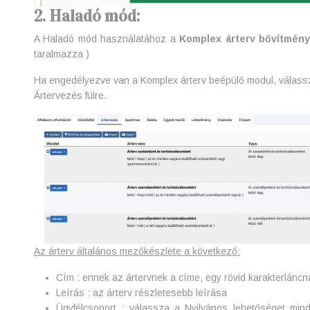
2. Haladó mód:
A Haladó mód használatához a
Komplex árterv bővítmén
taralmazza )
Ha engedélyezve van a Komplex árterv beépülő modul, válassza 
Ártervezés fülre.
Az árterv általános mezőkészlete a következő:
Cím : ennek az ártervnek a címe, egy rövid karakterláncnak 
Leírás : az árterv részletesebb leírása
Ügyfélcsoport : válassza a Nyilvános lehetőséget mi