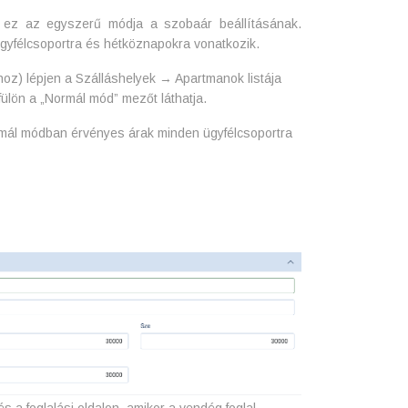
 ez az egyszerű módja a szobaár beállításának.
ügyfélcsoportra és hétköznapokra vonatkozik.
hoz) lépjen a Szálláshelyek → Apartmanok listája
fülön a „Normál mód” mezőt láthatja.
ormál módban érvényes árak minden ügyfélcsoportra
és a foglalási oldalon, amikor a vendég foglal.