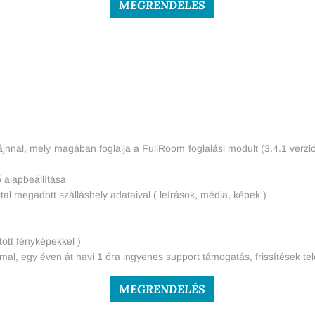
MEGRENDELÉS
jnnal, mely magában foglalja a FullRoom foglalási modult (3.4.1 verzió
 alapbeállítása
tal megadott szálláshely adataival ( leírások, média, képek )
tott fényképekkel )
l, egy éven át havi 1 óra ingyenes support támogatás, frissítések tel
MEGRENDELÉS