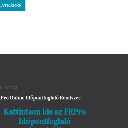
LATKÉRÉS
ULLROOM
Pro Online Időpontfoglaló Rendszer
Kattintson ide az FRPro
Időpontfoglaló