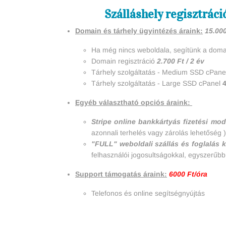
Szálláshely regisztráci
Domain és tárhely ügyintézés áraink:
15.000
Ha még nincs weboldala, segítünk a domai
Domain regisztráció
2.700 Ft / 2 év
Tárhely szolgáltatás - Medium SSD cPan
Tárhely szolgáltatás - Large SSD cPanel
Egyéb választható opciós áraink:
Stripe online bankkártyás fizetési mo
azonnali terhelés vagy zárolás lehetőség 
"FULL" weboldali szállás és foglalás 
felhasználói jogosultságokkal, egyszerűbb
Support támogatás áraink:
6000 Ft/óra
Telefonos és online segítségnyújtás