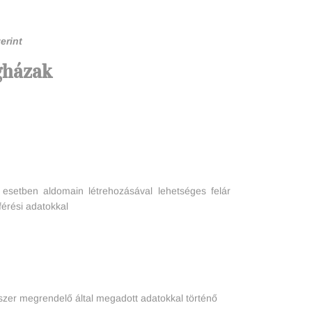
erint
gházak
 esetben aldomain létrehozásával lehetséges felár
férési adatokkal
dszer megrendelő által megadott adatokkal történő