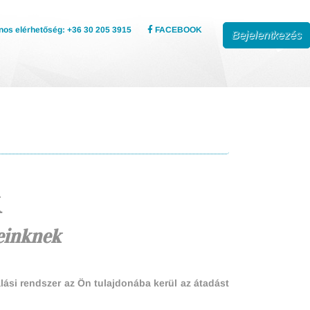
nos elérhetőség: +36 30 205 3915
FACEBOOK
Bejelentkezés
K
leinknek
alási rendszer az Ön tulajdonába kerül az átadást