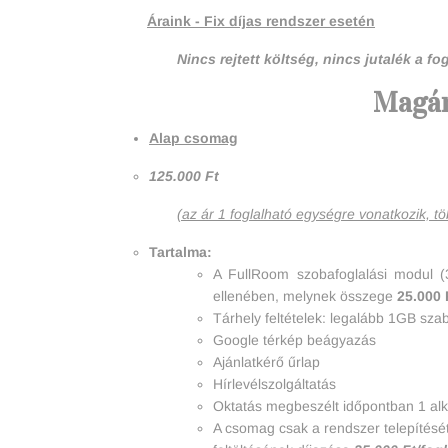
Áraink - Fix díjas rendszer esetén
Nincs rejtett költség, nincs jutalék a fo
Magán
Alap csomag
125.000 Ft
(az ár 1 foglalható egységre vonatkozik, t
Tartalma:
A FullRoom szobafoglalási modul (
ellenében, melynek összege
25.000 
Tárhely feltételek: legalább 1GB sza
Google térkép beágyazás
Ajánlatkérő űrlap
Hírlevélszolgáltatás
Oktatás megbeszélt időpontban 1 al
A csomag csak a rendszer telepítését