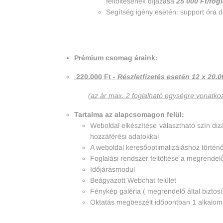
feltöltésének díjazása
25 000 Ft/fog
Segítség igény esetén: support óra d
Prémium csomag áraink:
220.000 Ft
- Részletfizetés esetén 12 x 20.0
(az ár max. 2 foglalható egységre vonatkoz
Tartalma az alapcsomagon felül:
Weboldal elkészítése választható szín dizá
hozzáférési adatokkal
A weboldal keresőoptimalizáláshoz történő
Foglalási rendszer feltöltése a megrendelő
Időjárásmodul
Beágyazott Webchat felület
Fénykép galéria ( megrendelő által biztosí
Oktatás megbeszélt időpontban 1 alkalomma