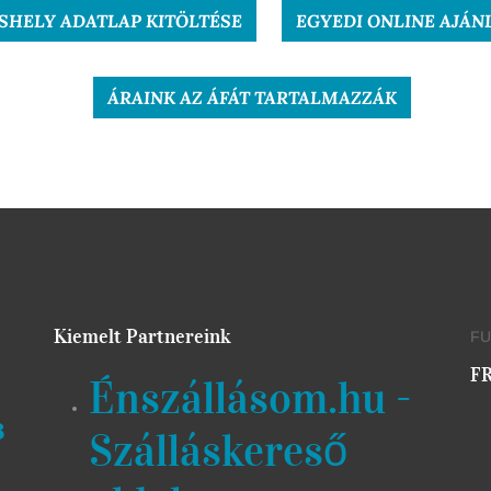
SHELY ADATLAP KITÖLTÉSE
EGYEDI ONLINE AJÁN
ÁRAINK AZ ÁFÁT TARTALMAZZÁK
Kiemelt Partnereink
F
FR
Énszállásom.hu -
s
Szálláskereső