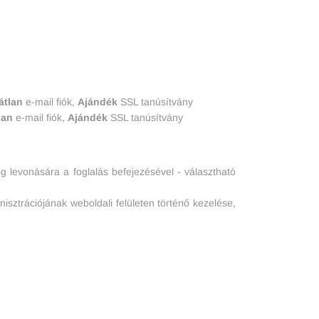
átlan
e-mail fiók,
Ajándék
SSL tanúsítvány
lan
e-mail fiók,
Ajándék
SSL tanúsítvány
eg levonására a foglalás befejezésével - választható
nisztrációjának weboldali felületen történő kezelése,