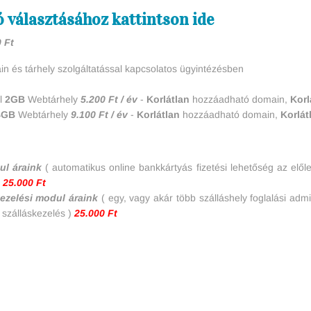
ó választásához kattintson ide
 Ft
n és tárhely szolgáltatással kapcsolatos ügyintézésben
el
2GB
Webtárhely
5.200 Ft / év
-
Korlátlan
hozzáadható domain,
Korl
4GB
Webtárhely
9.100 Ft / év
-
Korlátlan
hozzáadható domain,
Korlát
dul áraink
( automatikus online bankkártyás fizetési lehetőség az elől
)
25.000 Ft
kezelési modul áraink
( egy, vagy akár több szálláshely foglalási admi
 szálláskezelés )
25.000 Ft