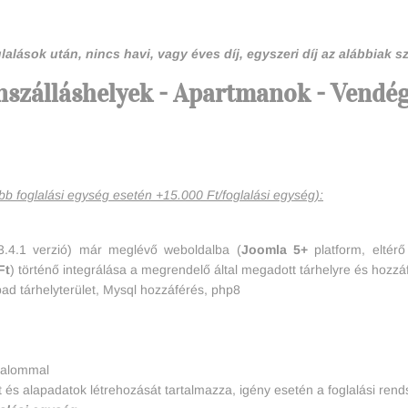
glalások után, nincs havi, vagy éves díj, egyszeri díj az alábbiak sz
szálláshelyek - Apartmanok - Vendé
öbb foglalási egység esetén +15.000 Ft/foglalási egység):
3.4.1 verzió) már meglévő weboldalba (
Joomla 5+
platform, eltérő
Ft
) történő integrálása a megrendelő által megadott tárhelyre és hozzá
bad tárhelyterület, Mysql hozzáférés, php8
kalommal
 és alapadatok létrehozását tartalmazza, igény esetén a foglalási ren