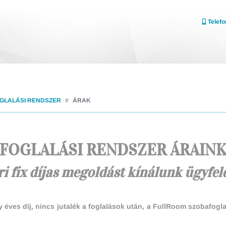
Telefo
OGLALÁSI RENDSZER
ÁRAK
FOGLALÁSI RENDSZER ÁRAIN
i fix díjas megoldást kínálunk ügyfe
y éves díj, nincs jutalék a foglalások után, a FullRoom szobafogl