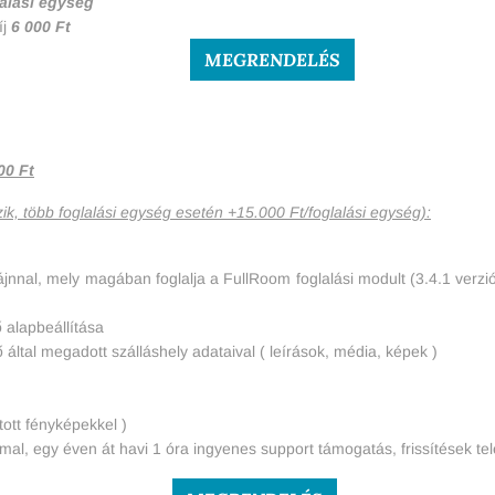
lalási egység
íj
6 000 Ft
MEGRENDELÉS
00 Ft
ik, több foglalási egység esetén +15.000 Ft/foglalási egység):
jnnal, mely magában foglalja a FullRoom foglalási modult (3.4.1 verzió
 alapbeállítása
 által megadott szálláshely adataival ( leírások, média, képek )
tott fényképekkel )
l, egy éven át havi 1 óra ingyenes support támogatás, frissítések tel