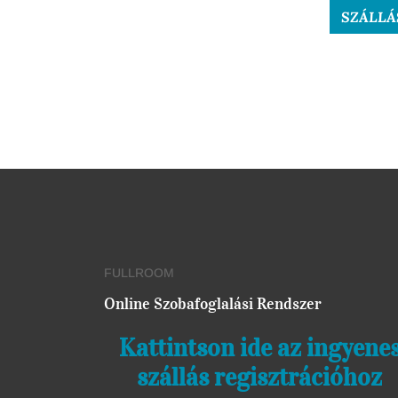
SZÁLLÁ
FULLROOM
Online Szobafoglalási Rendszer
Kattintson ide az ingyene
szállás regisztrációhoz