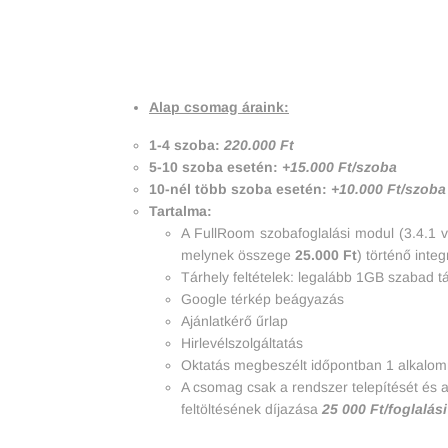
Alap csomag áraink:
1-4 szoba:
220.000 Ft
5-10 szoba esetén:
+15.000 Ft/szoba
10-nél több szoba esetén:
+10.000 Ft/szoba
Tartalma:
A FullRoom szobafoglalási modul (3.4.1 
melynek összege
25.000 Ft
) történő inte
Tárhely feltételek: legalább 1GB szabad t
Google térkép beágyazás
Ajánlatkérő űrlap
Hirlevélszolgáltatás
Oktatás megbeszélt időpontban 1 alkalo
A csomag csak a rendszer telepítését és a
feltöltésének díjazása
25 000 Ft/foglalás