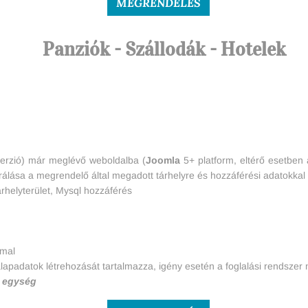
MEGRENDELÉS
Panziók - Szállodák - Hotelek
verzió) már meglévő weboldalba (
Joomla
5+ platform, eltérő esetben 
grálása a megrendelő által megadott tárhelyre és hozzáférési adatokkal
árhelyterület, Mysql hozzáférés
mmal
lapadatok létrehozását tartalmazza, igény esetén a foglalási rendszer
i egység