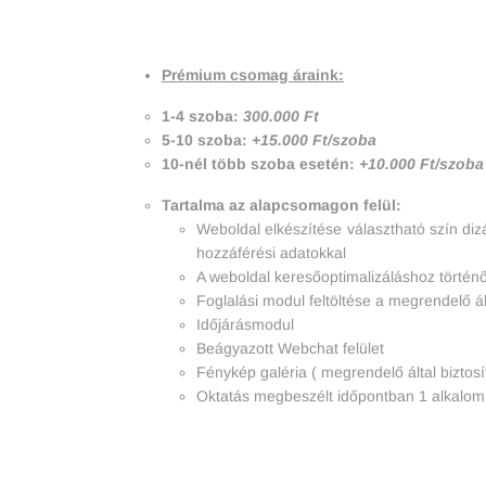
Prémium csomag áraink:
1-4 szoba:
300.000 Ft
5-10 szoba:
+15.000 Ft/szoba
10-nél több szoba esetén:
+10.000 Ft/szoba
Tartalma az alapcsomagon felül:
Weboldal elkészítése választható szín dizá
hozzáférési adatokkal
A weboldal keresőoptimalizáláshoz történő
Foglalási modul feltöltése a megrendelő ál
Időjárásmodul
Beágyazott Webchat felület
Fénykép galéria ( megrendelő által biztosí
Oktatás megbeszélt időpontban 1 alkalomma