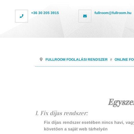
+36 30 205 3915
fullroom@fullroom.hu
FULLROOM FOGLALÁSI RENDSZER
ONLINE F
Egyszer
1. Fix díjas rendszer:
Fix díjas rendszer esetében nincs havi, vag
követően a saját web tárhelyén