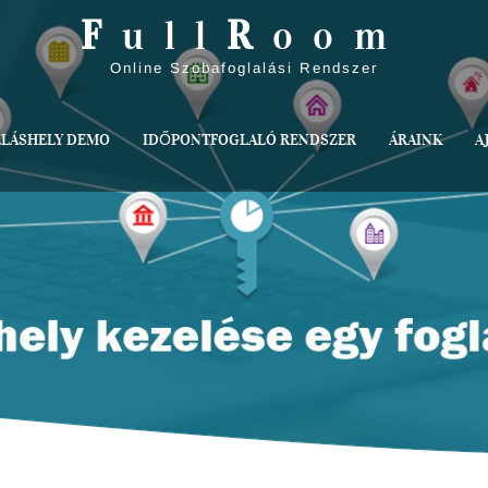
F
ull
R
oom
Online Szobafoglalási Rendszer
LLÁSHELY DEMO
IDŐPONTFOGLALÓ RENDSZER
ÁRAINK
A