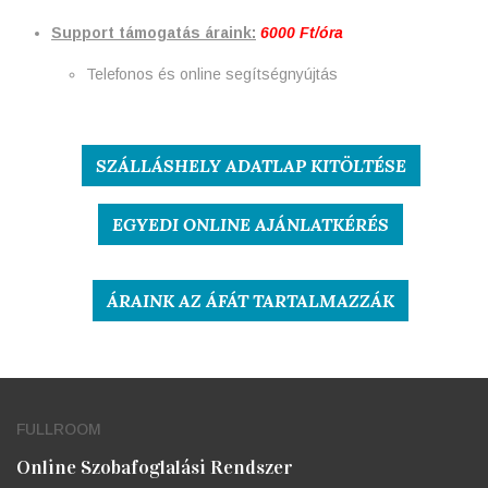
Support támogatás áraink:
6000 Ft/óra
Telefonos és online segítségnyújtás
SZÁLLÁSHELY ADATLAP KITÖLTÉSE
EGYEDI ONLINE AJÁNLATKÉRÉS
ÁRAINK AZ ÁFÁT TARTALMAZZÁK
FULLROOM
Online Szobafoglalási Rendszer