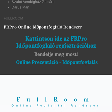
Szabó Vendégház Zamárdi
Darus Man
FULLROOM
FRPro Online Időpontfoglaló Rendszer
Kattintson ide az FRPro
Időpontfoglaló regisztrációhoz
Rendelje meg most!
Online Prezentáció - Időpontfoglalás
F
ull
R
oom
O
nline
F
oglalási
R
endszer