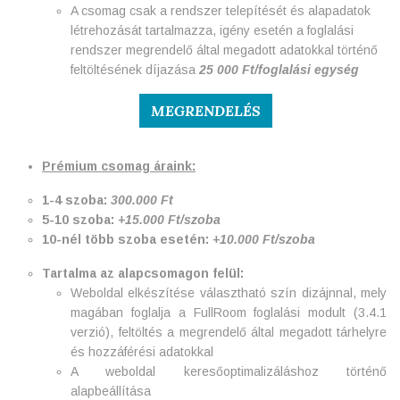
A csomag csak a rendszer telepítését és alapadatok
létrehozását tartalmazza, igény esetén a foglalási
rendszer megrendelő által megadott adatokkal történő
feltöltésének díjazása
25 000 Ft/foglalási egység
MEGRENDELÉS
Prémium csomag áraink:
1-4 szoba:
300.000 Ft
5-10 szoba:
+15.000 Ft/szoba
10-nél több szoba esetén:
+10.000 Ft/szoba
Tartalma az alapcsomagon felül:
Weboldal elkészítése választható szín dizájnnal, mely
magában foglalja a FullRoom foglalási modult (3.4.1
verzió), feltöltés a megrendelő által megadott tárhelyre
és hozzáférési adatokkal
A weboldal keresőoptimalizáláshoz történő
alapbeállítása