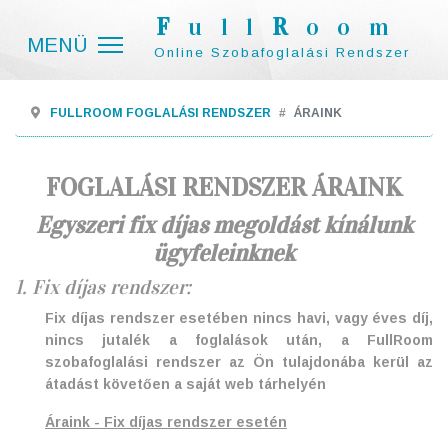
F
ull
R
oom
Online Szobafoglalási Rendszer
FULLROOM FOGLALÁSI RENDSZER
ÁRAINK
FOGLALÁSI RENDSZER ÁRAINK
Egyszeri fix díjas megoldást kínálunk
ügyfeleinknek
1. Fix díjas rendszer:
Fix díjas rendszer esetében nincs havi, vagy éves díj,
nincs jutalék a foglalások után, a FullRoom
szobafoglalási rendszer az Ön tulajdonába kerül az
átadást követően a saját web tárhelyén
Áraink - Fix díjas rendszer esetén