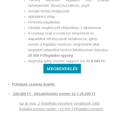
Tárhely feltételek: legalább 1GB szabad
tárhelyterület, Mysql hozzáférés, php8
Google térkép beágyazás
Ajánlatkérő űrlap
Hírlevélszolgáltatás
Oktatás megbeszélt időpontban 1 alkalommal
A csomag csak a rendszer telepítését és
alapadatok létrehozását tartalmazza, igény
esetén a foglalási rendszer megrendelő által
megadott adatokkal történő feltöltésének díjazása
25 000 Ft/foglalási egység
Segítség igény esetén: support óra díj
6 000 Ft
MEGRENDELÉS
Prémium csomag áraink:
220.000 Ft
- Részletfizetés esetén 12 x 20.000 Ft
(az ár max. 2 foglalható egységre vonatkozik, több
foglalási egység esetén +15.000 Ft/foglalási egység):