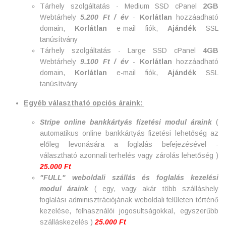
Tárhely szolgáltatás - Medium SSD cPanel
2GB
Webtárhely
5.200 Ft / év
-
Korlátlan
hozzáadható
domain,
Korlátlan
e-mail fiók,
Ajándék
SSL
tanúsítvány
Tárhely szolgáltatás - Large SSD cPanel
4GB
Webtárhely
9.100 Ft / év
-
Korlátlan
hozzáadható
domain,
Korlátlan
e-mail fiók,
Ajándék
SSL
tanúsítvány
Egyéb választható opciós áraink:
Stripe online bankkártyás fizetési modul áraink
(
automatikus online bankkártyás fizetési lehetőség az
előleg levonására a foglalás befejezésével -
választható azonnali terhelés vagy zárolás lehetőség )
25.000 Ft
"FULL" weboldali szállás és foglalás kezelési
modul áraink
( egy, vagy akár több szálláshely
foglalási adminisztrációjának weboldali felületen történő
kezelése, felhasználói jogosultságokkal, egyszerűbb
szálláskezelés )
25.000 Ft