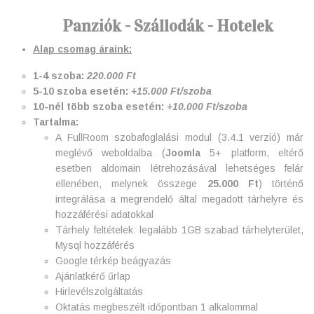
Panziók - Szállodák - Hotelek
Alap csomag áraink:
1-4 szoba:
220.000 Ft
5-10 szoba esetén:
+15.000 Ft/szoba
10-nél több szoba esetén:
+10.000 Ft/szoba
Tartalma:
A FullRoom szobafoglalási modul (3.4.1 verzió) már
meglévő weboldalba (
Joomla
5+ platform, eltérő
esetben aldomain létrehozásával lehetséges felár
ellenében, melynek összege
25.000 Ft
) történő
integrálása a megrendelő által megadott tárhelyre és
hozzáférési adatokkal
Tárhely feltételek: legalább 1GB szabad tárhelyterület,
Mysql hozzáférés
Google térkép beágyazás
Ajánlatkérő űrlap
Hirlevélszolgáltatás
Oktatás megbeszélt időpontban 1 alkalommal