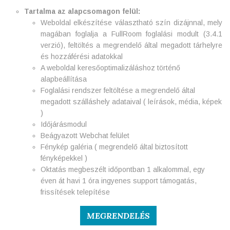
Tartalma az alapcsomagon felül:
Weboldal elkészítése választható szín dizájnnal, mely
magában foglalja a FullRoom foglalási modult (3.4.1
verzió), feltöltés a megrendelő által megadott tárhelyre
és hozzáférési adatokkal
A weboldal keresőoptimalizáláshoz történő
alapbeállítása
Foglalási rendszer feltöltése a megrendelő által
megadott szálláshely adataival ( leírások, média, képek
)
Időjárásmodul
Beágyazott Webchat felület
Fénykép galéria ( megrendelő által biztosított
fényképekkel )
Oktatás megbeszélt időpontban 1 alkalommal, egy
éven át havi 1 óra ingyenes support támogatás,
frissítések telepítése
MEGRENDELÉS